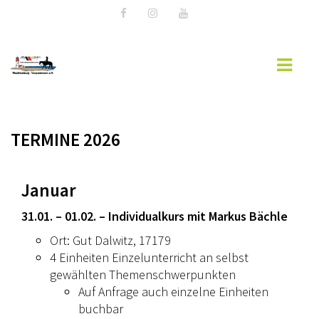
HOME
TERMINE 2026
LANDESVERBAND MV
AKTUELLES
Januar
TURNIERSPORT
31.01. – 01.02. – Individualkurs mit Markus Bächle
JUGENDARBEIT
Ort: Gut Dalwitz, 17179
AUSBILDUNG
4 Einheiten Einzelunterricht an selbst
gewählten Themenschwerpunkten
FREIZEIT
Auf Anfrage auch einzelne Einheiten
buchbar
DOWNLOADS