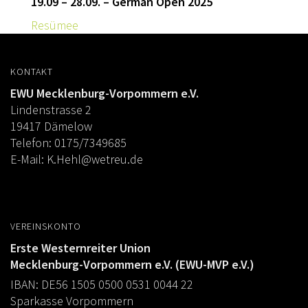
19.09 – 28.09. – German Open 2025
Resümee
KONTAKT
EWU Mecklenburg-Vorpommern e.V.
Lindenstrasse 2
19417 Dämelow
Telefon: 0175/7349685
E-Mail:
K.Hehl@wetreu.de
VEREINSKONTO
Erste Westernreiter Union
Mecklenburg-Vorpommern e.V. (EWU-MVP e.V.)
IBAN: DE56 1505 0500 0531 0044 22
Sparkasse Vorpommern