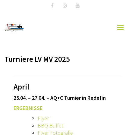
HOME
Turniere LV MV 2025
LANDESVERBAND MV
AKTUELLES
TURNIERSPORT
April
JUGENDARBEIT
25.04. – 27.04. – AQ+C Turnier in Redefin
AUSBILDUNG
ERGEBNISSE
Flyer
FREIZEIT
BBQ-Buffet
DOWNLOADS
Flyer Fotografie