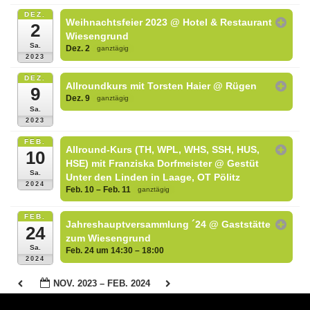
KONTAKT
DEZ.
Weihnachtsfeier 2023
@ Hotel & Restaurant
2
Wiesengrund
Sa.
Dez. 2
ganztägig
2023
DEZ.
Allroundkurs mit Torsten Haier
@ Rügen
9
Dez. 9
ganztägig
Sa.
2023
FEB.
Allround-Kurs (TH, WPL, WHS, SSH, HUS,
10
HSE) mit Franziska Dorfmeister
@ Gestüt
Sa.
Unter den Linden in Laage, OT Pölitz
2024
Feb. 10 – Feb. 11
ganztägig
FEB.
Jahreshauptversammlung ´24
@ Gaststätte
24
zum Wiesengrund
Sa.
Feb. 24 um 14:30 – 18:00
2024
NOV. 2023 – FEB. 2024