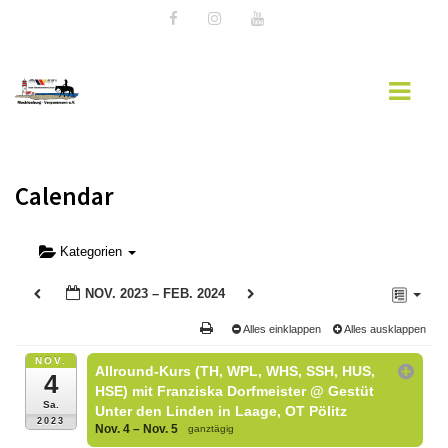
HOME
Calendar
LANDESVERBAND MV
AKTUELLES
Kategorien
TURNIERSPORT
NOV. 2023 – FEB. 2024
JUGENDARBEIT
Alles einklappen
Alles ausklappen
AUSBILDUNG
NOV.
Allround-Kurs (TH, WPL, WHS, SSH, HUS,
4
FREIZEIT
HSE) mit Franziska Dorfmeister
@ Gestüt
Sa.
Unter den Linden in Laage, OT Pölitz
2023
Nov. 4 – Nov. 5
DOWNLOADS
ganztägig