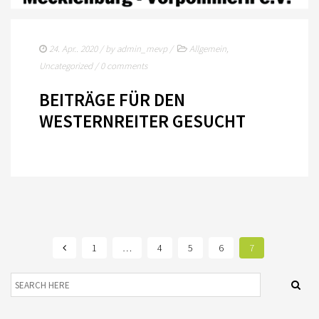
24. Apr.. 2020
/ by
admin_mevp
/
Allgemein
,
Uncategorized
/
0 comments
BEITRÄGE FÜR DEN
WESTERNREITER GESUCHT
1
…
4
5
6
7