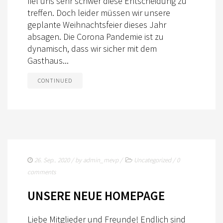
fiel uns sehr schwer diese Entscheidung zu
treffen. Doch leider müssen wir unsere
KONTAKT
geplante Weihnachtsfeier dieses Jahr
absagen. Die Corona Pandemie ist zu
dynamisch, dass wir sicher mit dem
Gasthaus...
CONTINUED
26. Sep.. 2020
/ by
admin_mevp
/
Uncategorized
/
0
comments
UNSERE NEUE HOMEPAGE
Liebe Mitglieder und Freunde! Endlich sind