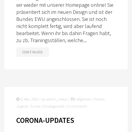
wir wieder mit unserer Homepage online! Sie
präsentiert sich im neuen Design und ist der
Bundes EWU angeschlossen. Sie ist noch
nicht komplett fertig, wird aber laufend
bearbeitet. Wenn ihr bis dahin Fragen habt,
zu zb. Trainingsställen, welche...
CONTINUED
6. Mai. 2020
/ by
admin_mevp
/
Allgemein
,
Freizeit
,
Jugend
,
Turnier
,
Uncategorized
/
0 comments
CORONA-UPDATES