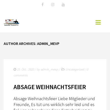
HOME
AUTHOR ARCHIVES: ADMIN_MEVP
LANDESVERBAND MV
AKTUELLES
TURNIERSPORT
25. Okt.. 2020
/ by
admin_mevp
/
Uncategorized
/
0
comments
JUGENDARBEIT
ABSAGE WEIHNACHTSFEIER
AUSBILDUNG
FREIZEIT
Absage Weihnachtsfeier Liebe Mitglieder und
Freunde, Es tut uns wirklich sehr leid und es
DOWNLOADS