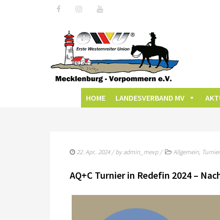
HOME
LANDESVERBAND MV
AKT
22. Apr.. 2024
/ by
admin_mevp
/
Allgemein
,
Turnier
AQ+C Turnier in Redefin 2024 – Nac