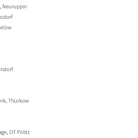
, Neuruppin
nsdorf
melow
endorf
ink, Thürkow
ge, OT Pölitz