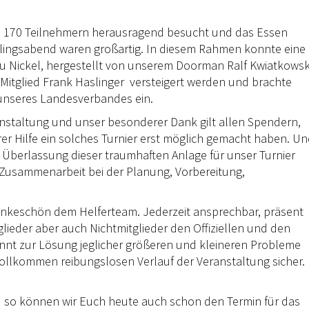
s 170 Teilnehmern herausragend besucht und das Essen
lingsabend waren großartig. In diesem Rahmen konnte eine
u Nickel, hergestellt von unserem Doorman Ralf Kwiatkowsk
itglied Frank Haslinger versteigert werden und brachte
 unseres Landesverbandes ein.
staltung und unser besonderer Dank gilt allen Spendern,
er Hilfe ein solches Turnier erst möglich gemacht haben. U
 Überlassung dieser traumhaften Anlage für unser Turnier
Zusammenarbeit bei der Planung, Vorbereitung,
Dankeschön dem Helferteam. Jederzeit ansprechbar, präsent
glieder aber auch Nichtmitglieder den Offiziellen und den
nnt zur Lösung jeglicher größeren und kleineren Probleme
vollkommen reibungslosen Verlauf der Veranstaltung sicher.
d so können wir Euch heute auch schon den Termin für das