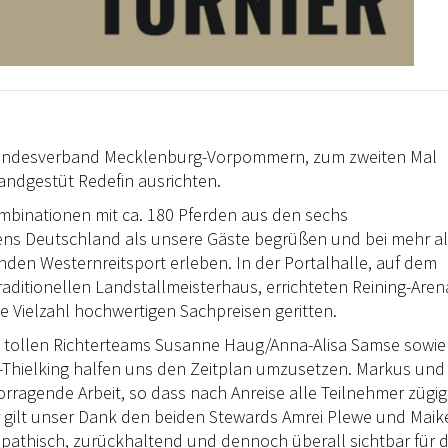
Landesverband Mecklenburg-Vorpommern, zum zweiten Mal
ndgestüt Redefin ausrichten.
ombinationen mit ca. 180 Pferden aus den sechs
s Deutschland als unsere Gäste begrüßen und bei mehr al
nden Westernreitsport erleben. In der Portalhalle, auf dem
raditionellen Landstallmeisterhaus, errichteten Reining-Aren
e Vielzahl hochwertigen Sachpreisen geritten.
e tollen Richterteams Susanne Haug/Anna-Alisa Samse sowie
Thielking halfen uns den Zeitplan umzusetzen. Markus und
orragende Arbeit, so dass nach Anreise alle Teilnehmer zügig
 gilt unser Dank den beiden Stewards Amrei Plewe und Maik
thisch, zurückhaltend und dennoch überall sichtbar für d