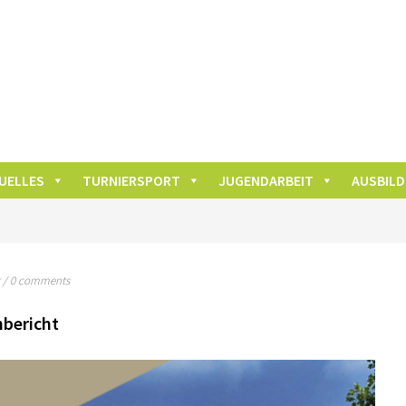
UELLES
TURNIERSPORT
JUGENDARBEIT
AUSBIL
/
0 comments
hbericht